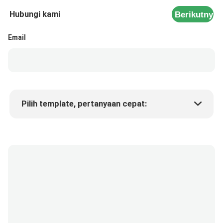
Hubungi kami
Berikutnya
Email
Pilih template, pertanyaan cepat:
Harga produk
Min.order quantity
Minta sampel
Keterangan lebih lanjut