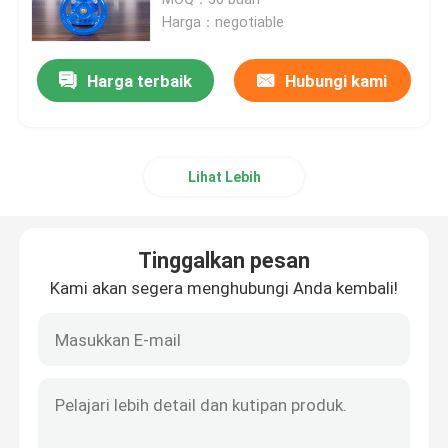
Harga：negotiable
Katup Gerbang Besi Ulet
Harga terbaik
Hubungi kami
Saringan Besi Y Ulet
Lihat Lebih
Filter Besi Cor Y
katup periksa bola
Tinggalkan pesan
Kami akan segera menghubungi Anda kembali!
Katup Periksa Besi Ulet
Katup Periksa Kursi Karet
katup periksa knalpot