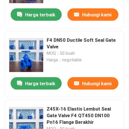
Harga terbaik
Hubungi kami
Tur Pabrik
Kontrol kualitas
F4 DN50 Ductile Soft Seal Gate
Valve
Hubungi kami
MOQ：50 buah
Harga：negotiable
kasus
Harga terbaik
Hubungi kami
Katup Gerbang Segel Lembut
Katup gerbang kursi yang tangguh
Z45X-16 Elastis Lembut Seal
Gate Valve F4 QT450 DN100
Pn16 Flange Berakhir
Katup Gerbang Kursi Elastis
MOQ：50 buah