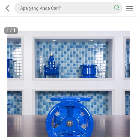
1
/
1