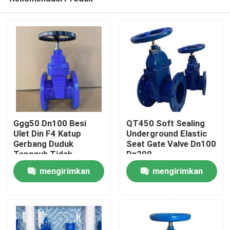
Ggg50 Dn100 Besi
QT450 Soft Sealing
Ulet Din F4 Katup
Underground Elastic
Gerbang Duduk
Seat Gate Valve Dn100
Tangguh Tidak
Dn200
Rumah
Berkarat
mengirimkan
mengirimkan
permintaan
permintaan
Produk
Tentang kami