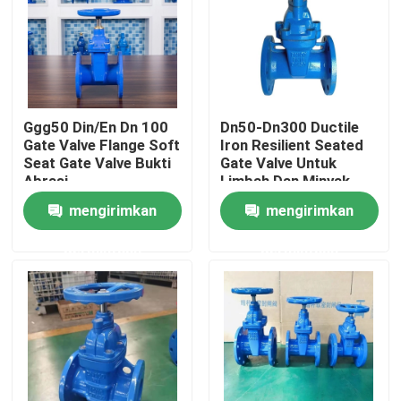
Tur Pabrik
Kontrol kualitas
Ggg50 Din/En Dn 100
Dn50-Dn300 Ductile
Gate Valve Flange Soft
Iron Resilient Seated
Seat Gate Valve Bukti
Gate Valve Untuk
Hubungi kami
Abrasi
Limbah Dan Minyak
mengirimkan
mengirimkan
kasus
permintaan
permintaan
Katup Gerbang Segel Lembut
Katup gerbang kursi yang tangguh
Katup Gerbang Kursi Elastis