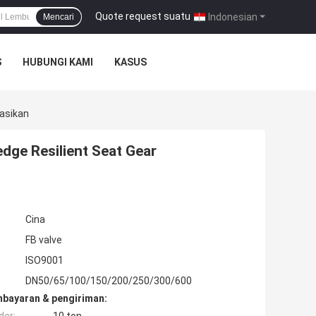
Quote request suatu
|
Indonesian
Mencari
S
HUBUNGI KAMI
KASUS
rasikan
ge Resilient Seat Gear
Cina
FB valve
ISO9001
DN50/65/100/150/200/250/300/600
mbayaran & pengiriman: