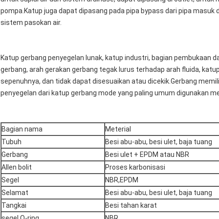
pompa.Katup juga dapat dipasang pada pipa bypass dari pipa masuk dan
sistem pasokan air.
Katup gerbang penyegelan lunak, katup industri, bagian pembukaan 
gerbang, arah gerakan gerbang tegak lurus terhadap arah fluida, kat
sepenuhnya, dan tidak dapat disesuaikan atau dicekik.Gerbang memi
penyegelan dari katup gerbang mode yang paling umum digunakan me
Bagian nama
Meterial
Tubuh
Besi abu-abu, besi ulet, baja tuang
Gerbang
Besi ulet + EPDM atau NBR
Allen bolit
Proses karbonisasi
Segel
NBR,EPDM
Selamat
Besi abu-abu, besi ulet, baja tuang
Tangkai
Besi tahan karat
segel O-ring
NBR