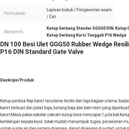
Lapisan bubuk / Pengawetan asam
Permukaan:
/ Cat
Katup Gerbang Standar GGG50 DIN
,
Katup 
Menyoroti:
Katup Gerbang Kursi Tangguh P16 Wedge
DN 100 Besi Ulet GGG50 Rubber Wedge Resili
P16 DIN Standard Gate Valve
Deskripsi Produk:
Katup periksa flap karet terutama terdiri dari tiga bagian utama: ba
karet terbuat dari pelat baja, batang baja dan kain nilon yang diperkua
karet.Masa pakai sakelar cakram katup bisa mencapai 1 juta kali.Kat
kehilangan kepala kecil, tidak mudah menumpuk tugas, perawatan mud
untuk suplai air dan sistem drainase, dapat dipasang di outlet, untuk