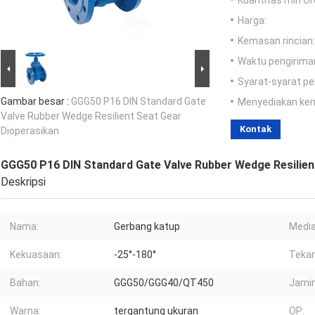
Kuantitas min Or
Harga:
Kemasan rincian:
Waktu pengirima
Syarat-syarat p
Gambar besar :
GGG50 P16 DIN Standard Gate
Menyediakan ke
Valve Rubber Wedge Resilient Seat Gear
Kontak
Dioperasikan
GGG50 P16 DIN Standard Gate Valve Rubber Wedge Resilien
Deskripsi
Nama:
Gerbang katup
Media
Kekuasaan:
-25°-180°
Tekan
Bahan:
GGG50/GGG40/QT450
Jamin
Warna:
tergantung ukuran
OP: