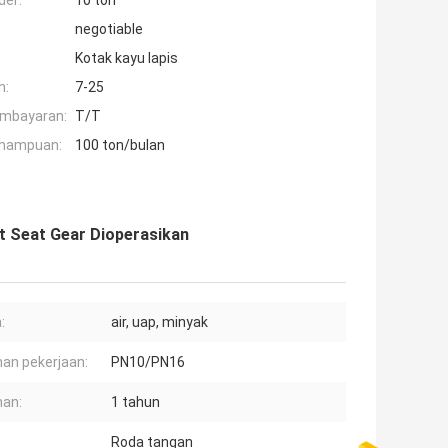
der:
10 ton
negotiable
Kotak kayu lapis
n:
7-25
embayaran:
T/T
mampuan:
100 ton/bulan
t Seat Gear Dioperasikan
:
air, uap, minyak
an pekerjaan:
PN10/PN16
an:
1 tahun
Roda tangan